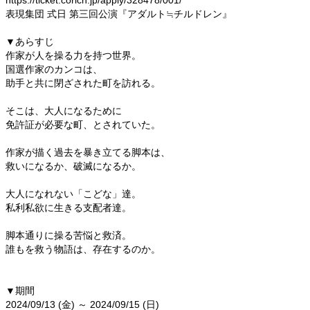
https://ticket.corich.jp/apply/328478/001/
表現集団 式日 第三回公演『アダルト≒チルドレン』
▼あらすじ
作家が人を操る力を持つ世界。
国選作家のカンコは、
助手と共に閉ざされた町を訪れる。
そこは、大人になるために
免許証が必要な町、とされていた。
作家が描く過去を暴き立てる脚本は、
救いになるか、破滅になるか。
大人になれない「こどな」達。
私利私欲に生きる支配者達。
脚本通りに操る苦悩と救済。
誰もを救う物語は、存在するのか。
▼期間
2024/09/13 (金) ～ 2024/09/15 (日)