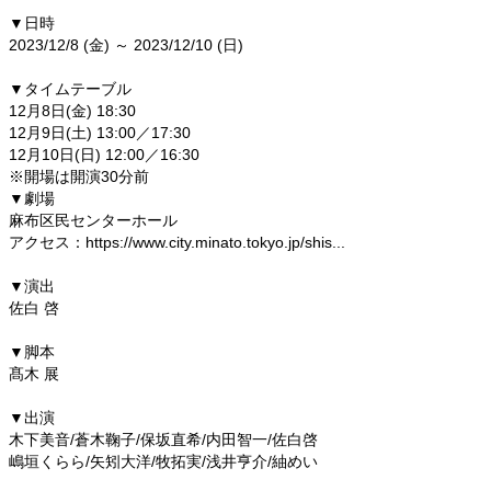
▼日時
2023/12/8 (金) ～ 2023/12/10 (日)
▼タイムテーブル
12月8日(金) 18:30
12月9日(土) 13:00／17:30
12月10日(日) 12:00／16:30
※開場は開演30分前
▼劇場
麻布区民センターホール
アクセス：https://www.city.minato.tokyo.jp/shis...
▼演出
佐白 啓
▼脚本
髙木 展
▼出演
木下美音/蒼木鞠子/保坂直希/内田智一/佐白啓
嶋垣くらら/矢矧大洋/牧拓実/浅井亨介/紬めい