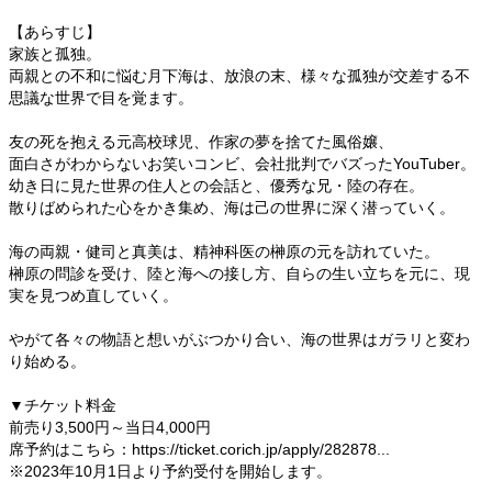
【あらすじ】
家族と孤独。
両親との不和に悩む月下海は、放浪の末、様々な孤独が交差する不
思議な世界で目を覚ます。
友の死を抱える元高校球児、作家の夢を捨てた風俗嬢、
面白さがわからないお笑いコンビ、会社批判でバズったYouTuber。
幼き日に見た世界の住人との会話と、優秀な兄・陸の存在。
散りばめられた心をかき集め、海は己の世界に深く潜っていく。
海の両親・健司と真美は、精神科医の榊原の元を訪れていた。
榊原の問診を受け、陸と海への接し方、自らの生い立ちを元に、現
実を見つめ直していく。
やがて各々の物語と想いがぶつかり合い、海の世界はガラリと変わ
り始める。
▼チケット料金
前売り3,500円～当日4,000円
席予約はこちら：https://ticket.corich.jp/apply/282878...
※2023年10月1日より予約受付を開始します。