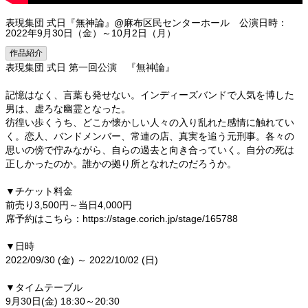
表現集団 式日『無神論』@麻布区民センターホール 公演日時：
2022年9月30日（金）～10月2日（月）
作品紹介
表現集団 式日 第一回公演 『無神論』
記憶はなく、言葉も発せない。インディーズバンドで人気を博した
男は、虚ろな幽霊となった。
彷徨い歩くうち、どこか懐かしい人々の入り乱れた感情に触れてい
く。恋人、バンドメンバー、常連の店、真実を追う元刑事。各々の
思いの傍で佇みながら、自らの過去と向き合っていく。自分の死は
正しかったのか。誰かの拠り所となれたのだろうか。
▼チケット料金
前売り3,500円～当日4,000円
席予約はこちら：https://stage.corich.jp/stage/165788
▼日時
2022/09/30 (金) ～ 2022/10/02 (日)
▼タイムテーブル
9月30日(金) 18:30～20:30