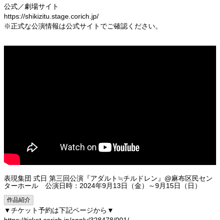
公式／劇場サイト
https://shikizitu.stage.corich.jp/
※正式な公演情報は公式サイトでご確認ください。
表現集団 式日 第三回公演『アダルト≒チルドレン』@麻布区民セン
ターホール 公演日時：2024年9月13日（金）～9月15日（日）
作品紹介
▼チケット予約は下記ページから▼