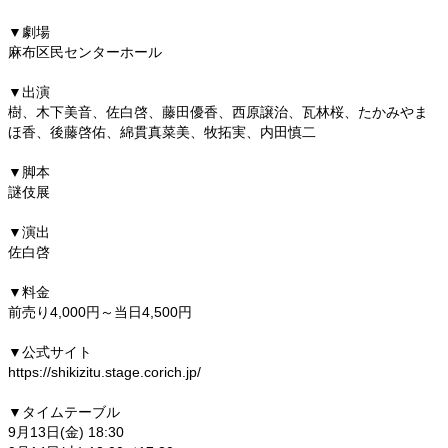
▼劇場
麻布区民センターホール
▼出演
樹、木下美音、佐白啓、藤田優香、西原譲治、瓦林桜、たかみやま
ほ香、後藤啓佑、綿貫真菜美、牧拓実、内田慎二
▼脚本
謎伎展
▼演出
佐白啓
▼料金
前売り4,000円～当日4,500円
▼公式サイト
https://shikizitu.stage.corich.jp/
▼タイムテーブル
9月13日(金) 18:30