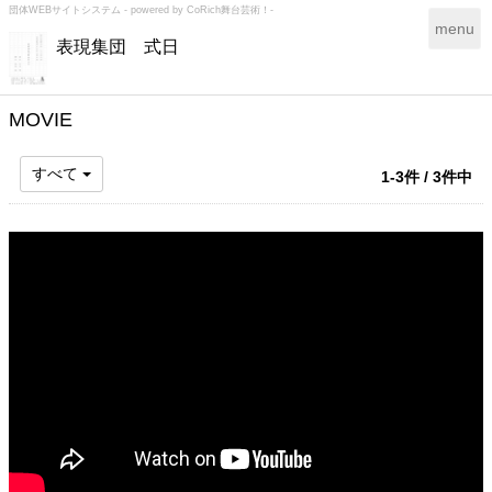
団体WEBサイトシステム - powered by
CoRich舞台芸術！-
T
menu
表現集団 式日
o
g
g
l
MOVIE
e
n
すべて
1-3件 / 3件中
a
v
i
g
a
t
i
o
n